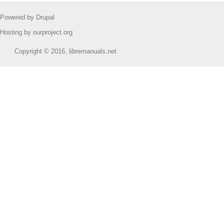
Powered by Drupal
Hosting by ourproject.org
Copyright © 2016, libremanuals.net